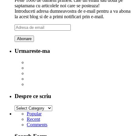
Peste 1000 de oameni primesc cate un email sau doua pe
saptamana cu articolele noi care se posteaza!
Introduceti adresa dumneavostra de e-mail pentru a va abona
la acest blog si de a primi notificari prin e-mail.
Adresa
de
email
Urmareste-ma
Despre ce scriu
Popular
Recent
Comments