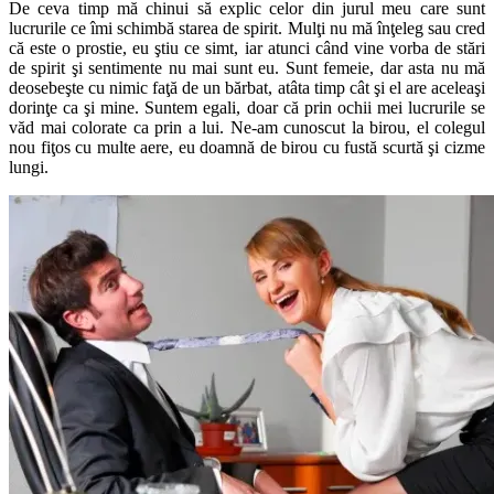
De ceva timp mă chinui să explic celor din jurul meu care sunt
lucrurile ce îmi schimbă starea de spirit. Mulţi nu mă înţeleg sau cred
că este o prostie, eu ştiu ce simt, iar atunci când vine vorba de stări
de spirit şi sentimente nu mai sunt eu. Sunt femeie, dar asta nu mă
deosebeşte cu nimic faţă de un bărbat, atâta timp cât şi el are aceleaşi
dorinţe ca şi mine. Suntem egali, doar că prin ochii mei lucrurile se
văd mai colorate ca prin a lui. Ne-am cunoscut la birou, el colegul
nou fiţos cu multe aere, eu doamnă de birou cu fustă scurtă şi cizme
lungi.