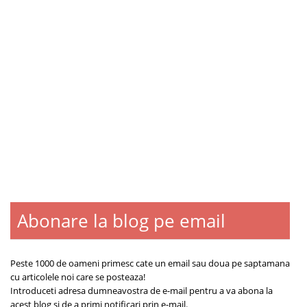
Abonare la blog pe email
Blogroll
Contact
Despre
Peste 1000 de oameni primesc cate un email sau doua pe saptamana
cu articolele noi care se posteaza!
Introduceti adresa dumneavostra de e-mail pentru a va abona la
acest blog si de a primi notificari prin e-mail.