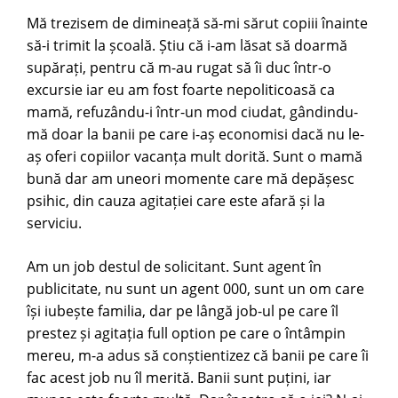
Mă trezisem de dimineață să-mi sărut copiii înainte
să-i trimit la școală. Știu că i-am lăsat să doarmă
supărați, pentru că m-au rugat să îi duc într-o
excursie iar eu am fost foarte nepoliticoasă ca
mamă, refuzându-i într-un mod ciudat, gândindu-
mă doar la banii pe care i-aș economisi dacă nu le-
aș oferi copiilor vacanța mult dorită. Sunt o mamă
bună dar am uneori momente care mă depășesc
psihic, din cauza agitației care este afară și la
serviciu.
Am un job destul de solicitant. Sunt agent în
publicitate, nu sunt un agent 000, sunt un om care
își iubește familia, dar pe lângă job-ul pe care îl
prestez și agitația full option pe care o întâmpin
mereu, m-a adus să conștientizez că banii pe care îi
fac acest job nu îl merită. Banii sunt puțini, iar