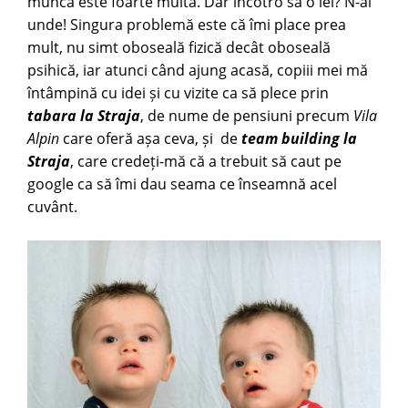
munca este foarte multă. Dar încotro să o iei? N-ai
unde! Singura problemă este că îmi place prea
mult, nu simt oboseală fizică decât oboseală
psihică, iar atunci când ajung acasă, copiii mei mă
întâmpină cu idei și cu vizite ca să plece prin
tabara la Straja
, de nume de pensiuni precum
Vila
Alpin
care oferă așa ceva, și de
team building la
Straja
, care credeți-mă că a trebuit să caut pe
google ca să îmi dau seama ce înseamnă acel
cuvânt.