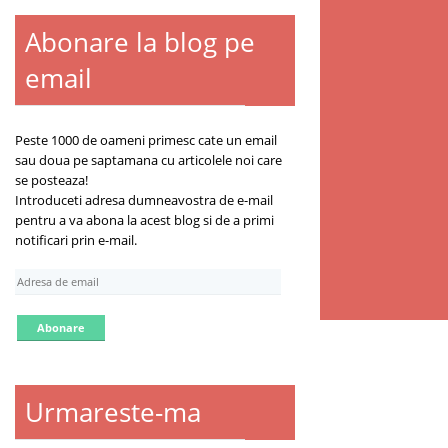
Abonare la blog pe
email
Peste 1000 de oameni primesc cate un email
sau doua pe saptamana cu articolele noi care
se posteaza!
Introduceti adresa dumneavostra de e-mail
pentru a va abona la acest blog si de a primi
notificari prin e-mail.
A
d
r
e
s
a
d
Urmareste-ma
e
e