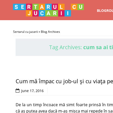
BLOGRO
Sertarul cu jucarii
» Blog Archives
Tag Archives:
cum sa ai 
Cum mă împac cu job-ul şi cu viaţa p
June 17, 2016
De la un timp încoace mă simt foarte prinsă în ti
că aș putea avea dacă m-aș mișca mai repede în sarc