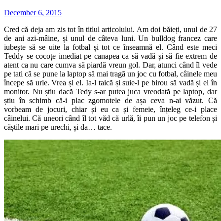
December 6, 2015
Cred că deja am zis tot în titlul articolului. Am doi băieți, unul de 27
de ani azi-mâine, și unul de câteva luni. Un bulldog francez care
iubește să se uite la fotbal și tot ce înseamnă el. Când este meci
Teddy se cocoțe imediat pe canapea ca să vadă și să fie extrem de
atent ca nu care cumva să piardă vreun gol. Dar, atunci când îl vede
pe tati că se pune la laptop să mai tragă un joc cu fotbal, câinele meu
începe să urle. Vrea și el. Ia-l taică și suie-l pe birou să vadă și el în
monitor. Nu știu dacă Tedy s-ar putea juca vreodată pe laptop, dar
știu în schimb că-i plac zgomotele de așa ceva n-ai văzut. Că
vorbeam de jocuri, chiar și eu ca și femeie, înțeleg ce-i place
câinelui. Că uneori când îl tot văd că urlă, îi pun un joc pe telefon și
căștile mari pe urechi, și da… tace.