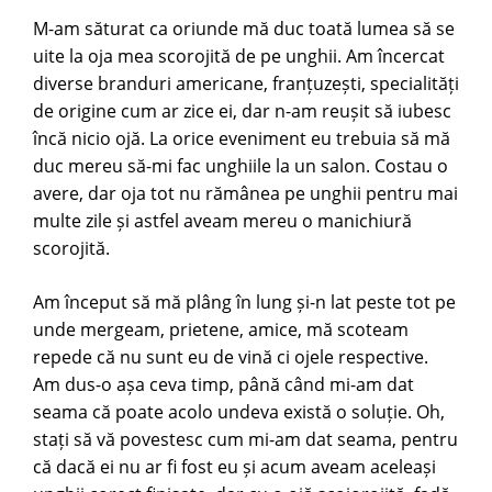
M-am săturat ca oriunde mă duc toată lumea să se
uite la oja mea scorojită de pe unghii. Am încercat
diverse branduri americane, franțuzești, specialități
de origine cum ar zice ei, dar n-am reușit să iubesc
încă nicio ojă. La orice eveniment eu trebuia să mă
duc mereu să-mi fac unghiile la un salon. Costau o
avere, dar oja tot nu rămânea pe unghii pentru mai
multe zile și astfel aveam mereu o manichiură
scorojită.
Am început să mă plâng în lung și-n lat peste tot pe
unde mergeam, prietene, amice, mă scoteam
repede că nu sunt eu de vină ci ojele respective.
Am dus-o așa ceva timp, până când mi-am dat
seama că poate acolo undeva există o soluție. Oh,
stați să vă povestesc cum mi-am dat seama, pentru
că dacă ei nu ar fi fost eu și acum aveam aceleași