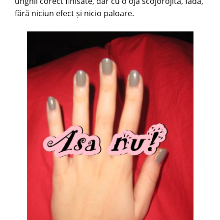
unghii corect finisate, dar cu o ojă scojorojită, fadă,
fără niciun efect și nicio paloare.