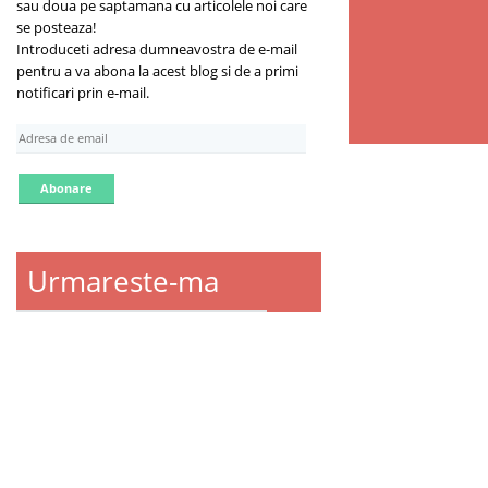
sau doua pe saptamana cu articolele noi care
se posteaza!
Introduceti adresa dumneavostra de e-mail
pentru a va abona la acest blog si de a primi
notificari prin e-mail.
A
d
r
e
s
a
d
Urmareste-ma
e
e
m
a
i
l
Despre ce scriu