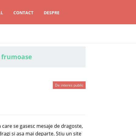
LL
CONTACT
DESPRE
 frumoase
De interes public
e in care se gasesc mesaje de dragoste,
dragi si asa mai departe. Stiu un site