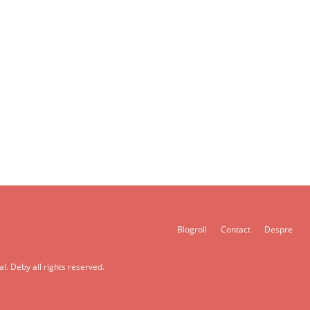
Blogroll
Contact
Despre
l. Deby all rights reserved.