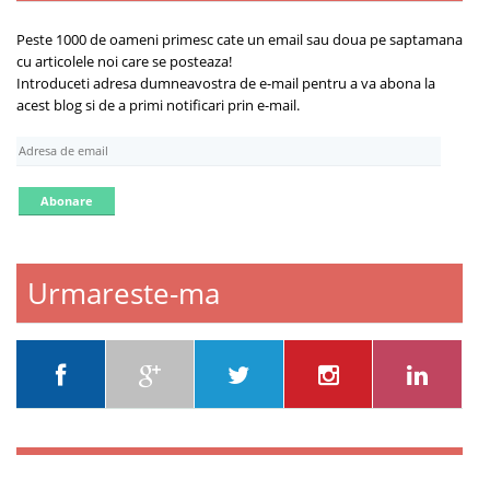
Despre
Peste 1000 de oameni primesc cate un email sau doua pe saptamana
cu articolele noi care se posteaza!
Introduceti adresa dumneavostra de e-mail pentru a va abona la
acest blog si de a primi notificari prin e-mail.
A
d
r
e
s
a
d
Urmareste-ma
e
e
m
a
i
l
Despre ce scriu