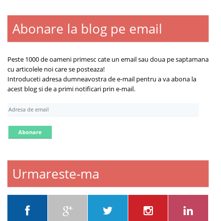
Abonare la blog pe email
Blogroll
Contact
Despre
Peste 1000 de oameni primesc cate un email sau doua pe saptamana
cu articolele noi care se posteaza!
Introduceti adresa dumneavostra de e-mail pentru a va abona la
acest blog si de a primi notificari prin e-mail.
A
d
r
e
s
a
d
Urmareste-ma
e
e
m
a
i