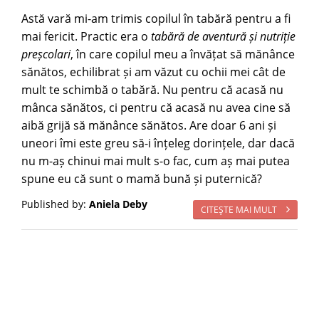
Astă vară mi-am trimis copilul în tabără pentru a fi
mai fericit. Practic era o
tabără de aventură și nutriție
preșcolari
, în care copilul meu a învățat să mănânce
sănătos, echilibrat și am văzut cu ochii mei cât de
mult te schimbă o tabără. Nu pentru că acasă nu
mânca sănătos, ci pentru că acasă nu avea cine să
aibă grijă să mănânce sănătos. Are doar 6 ani și
uneori îmi este greu să-i înțeleg dorințele, dar dacă
nu m-aș chinui mai mult s-o fac, cum aș mai putea
spune eu că sunt o mamă bună și puternică?
Published by:
Aniela Deby
CITEŞTE MAI MULT