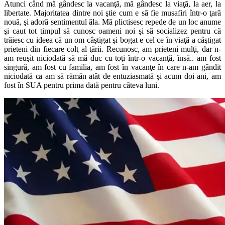
Atunci când mă gândesc la vacanţă, mă gândesc la viaţă, la aer, la
libertate. Majoritatea dintre noi ştie cum e să fie musafiri într-o ţară
nouă, şi adoră sentimentul ăla. Mă plictisesc repede de un loc anume
şi caut tot timpul să cunosc oameni noi şi să socializez pentru că
trăiesc cu ideea că un om câştigat şi bogat e cel ce în viaţă a câştigat
prieteni din fiecare colţ al ţării. Recunosc, am prieteni mulţi, dar n-
am reuşit niciodată să mă duc cu toţi într-o vacanţă, însă.. am fost
singură, am fost cu familia, am fost în vacanţe în care n-am gândit
niciodată ca am să rămân atât de entuziasmată şi acum doi ani, am
fost în SUA pentru prima dată pentru câteva luni.