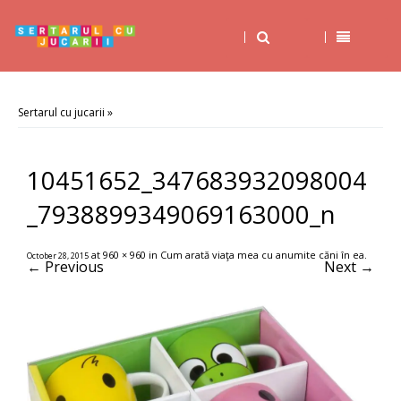
Sertarul cu jucarii
»
10451652_347683932098004
_7938899349069163000_n
at
960 × 960
in
Cum arată viaţa mea cu anumite căni în ea
.
October 28, 2015
← Previous
Next →