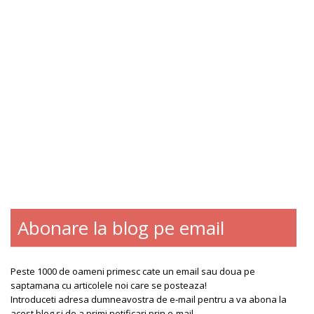
Abonare la blog pe email
Blogroll
Contact
Despre
Peste 1000 de oameni primesc cate un email sau doua pe
saptamana cu articolele noi care se posteaza!
Introduceti adresa dumneavostra de e-mail pentru a va abona la
acest blog si de a primi notificari prin e-mail.