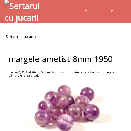
Sertarul cu jucarii
»
margele-ametist-8mm-1950
at
960 × 505
in
Să știi să lupți când vrei să ai, să nu regreți
January 7, 2016
când pierzi sau dai…
.