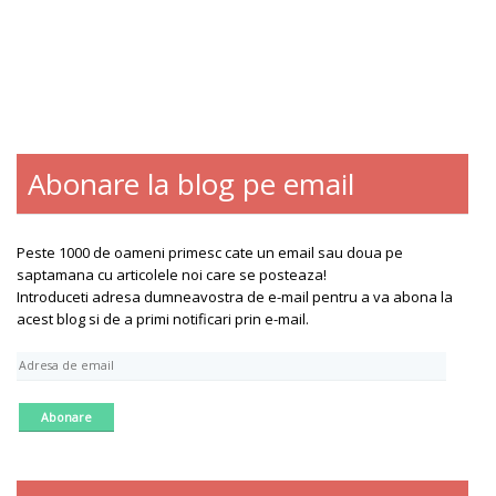
Abonare la blog pe email
Blogroll
Contact
Despre
Peste 1000 de oameni primesc cate un email sau doua pe
saptamana cu articolele noi care se posteaza!
Introduceti adresa dumneavostra de e-mail pentru a va abona la
acest blog si de a primi notificari prin e-mail.
A
d
r
e
s
a
d