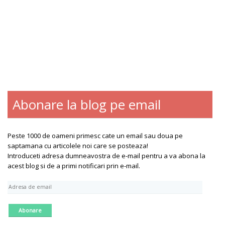
Abonare la blog pe email
Blogroll
Contact
Despre
Peste 1000 de oameni primesc cate un email sau doua pe
saptamana cu articolele noi care se posteaza!
Introduceti adresa dumneavostra de e-mail pentru a va abona la
acest blog si de a primi notificari prin e-mail.
A
d
r
e