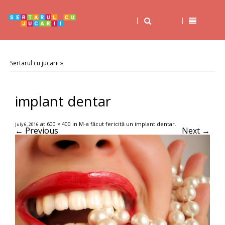
Sertarul cu jucarii
»
implant dentar
at
600 × 400
in
M-a făcut fericită un implant dentar
.
July 6, 2016
← Previous
Next →