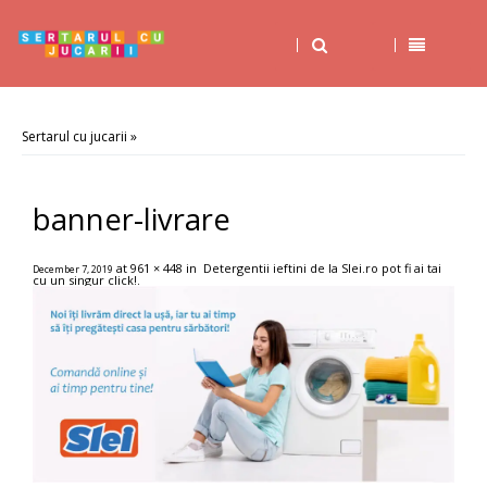
Sertarul cu jucarii
»
banner-livrare
at
961 × 448
in
Detergentii ieftini de la Slei.ro pot fi ai tai
December 7, 2019
cu un singur click!
.