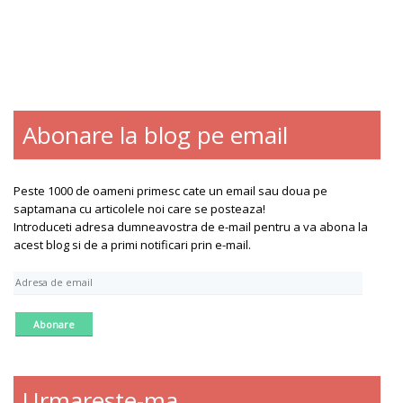
Abonare la blog pe email
Blogroll
Contact
Despre
Peste 1000 de oameni primesc cate un email sau doua pe
saptamana cu articolele noi care se posteaza!
Introduceti adresa dumneavostra de e-mail pentru a va abona la
acest blog si de a primi notificari prin e-mail.
A
d
r
e
s
a
d
Urmareste-ma