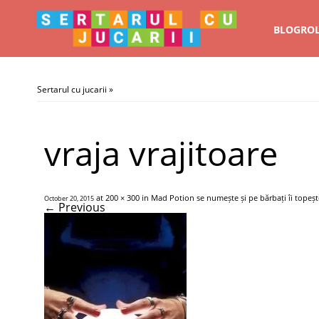
BLOGRO
Sertarul cu jucarii
»
vraja vrajitoare
at
200 × 300
in
Mad Potion se numește și pe bărbați îi topeșt
October 20, 2015
← Previous