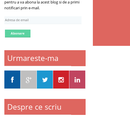
pentru a va abona la acest blog si de a primi
notificari prin e-mail.
A
d
r
e
s
a
d
Urmareste-ma
e
e
m
a
i
l
Despre ce scriu