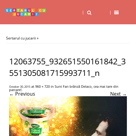
Sertarul cu jucarii
»
12063755_932651550161842_3
551305081715993711_n
at
960 × 720
in
Sunt Fan brânză Delaco, cea mai tare din
October 30, 2015
parcare!
.
← Previous
Next →