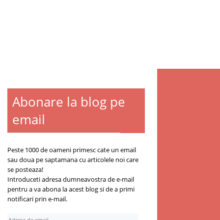
Abonare la blog pe
email
Peste 1000 de oameni primesc cate un email
sau doua pe saptamana cu articolele noi care
se posteaza!
Introduceti adresa dumneavostra de e-mail
pentru a va abona la acest blog si de a primi
notificari prin e-mail.
A