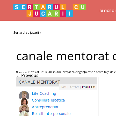
BLOGRO
Sertarul cu jucarii
»
canale mentorat c
at
321 × 201
in
Am învăţat că eleganţa este diferită faţă de 
November 2, 2015
← Previous