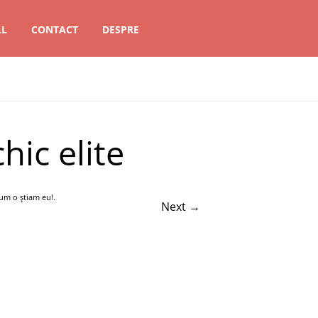
LL
CONTACT
DESPRE
hic elite
cum o ştiam eu!
.
Next →