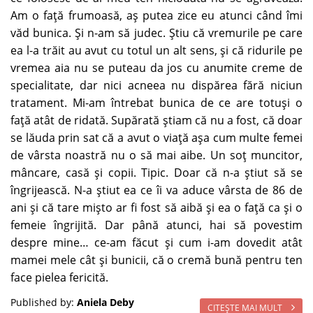
Am o faţă frumoasă, aş putea zice eu atunci când îmi
văd bunica. Şi n-am să judec. Ştiu că vremurile pe care
ea l-a trăit au avut cu totul un alt sens, şi că ridurile pe
vremea aia nu se puteau da jos cu anumite creme de
specialitate, dar nici acneea nu dispărea fără niciun
tratament. Mi-am întrebat bunica de ce are totuşi o
faţă atât de ridată. Supărată ştiam că nu a fost, că doar
se lăuda prin sat că a avut o viaţă aşa cum multe femei
de vârsta noastră nu o să mai aibe. Un soţ muncitor,
mâncare, casă şi copii. Tipic. Doar că n-a ştiut să se
îngrijească. N-a ştiut ea ce îi va aduce vârsta de 86 de
ani şi că tare mişto ar fi fost să aibă şi ea o faţă ca şi o
femeie îngrijită. Dar până atunci, hai să povestim
despre mine… ce-am făcut şi cum i-am dovedit atât
mamei mele cât şi bunicii, că o cremă bună pentru ten
face pielea fericită.
Published by:
Aniela Deby
CITEŞTE MAI MULT