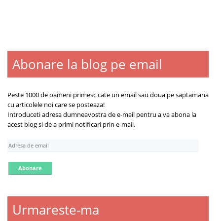
Abonare la blog pe email
Blogroll
Contact
Despre
Peste 1000 de oameni primesc cate un email sau doua pe saptamana
cu articolele noi care se posteaza!
Introduceti adresa dumneavostra de e-mail pentru a va abona la
acest blog si de a primi notificari prin e-mail.
A
d
r
e
s
a
d
Urmareste-ma
e