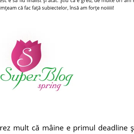
sc e să fiu finalist şi atât. Ştiu că e greu, de multe ori am
ţeam că fac faţă subiectelor, însă am forţe noiiiii!
rez mult că mâine e primul deadline ş