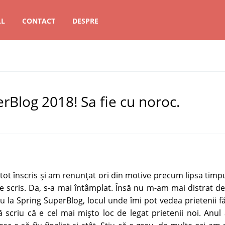
LL
CONTACT
DESPRE
erBlog 2018! Sa fie cu noroc.
t înscris şi am renunţat ori din motive precum lipsa timpul
 scris. Da, s-a mai întâmplat. Însă nu m-am mai distrat d
u la Spring SuperBlog, locul unde îmi pot vedea prietenii făc
ă scriu că e cel mai mişto loc de legat prietenii noi. Anul