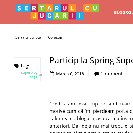
BLOGRO
Sertarul cu jucarii
»
Corason
Particip la Spring Sup
Tags:
superblog
Comment
March 6, 2018
2018
Cred că am ceva timp de când m-am to
motive cum că îmi pierdeam pofta de
calumea cu blogării, aşa că mă înscri
anteriori. Da, deja nu mai trebuie s