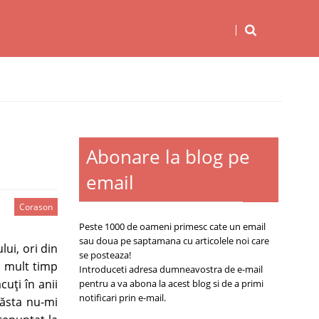
Abonare la blog pe
email
Corason
Peste 1000 de oameni primesc cate un email
sau doua pe saptamana cu articolele noi care
ui, ori din
se posteaza!
e mult timp
Introduceti adresa dumneavostra de e-mail
uţi în anii
pentru a va abona la acest blog si de a primi
notificari prin e-mail.
 ăsta nu-mi