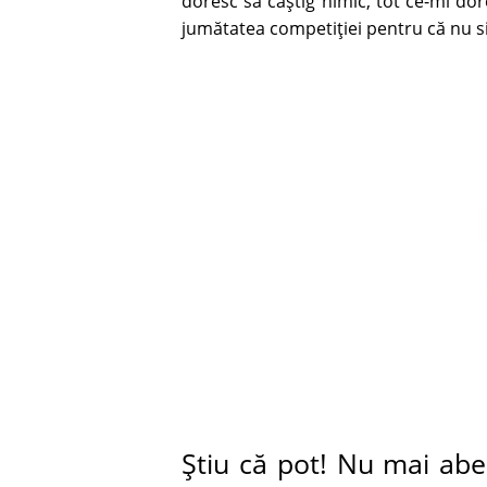
doresc să câştig nimic, tot ce-mi dore
jumătatea competiţiei pentru că nu sim
Ştiu că pot! Nu mai abe