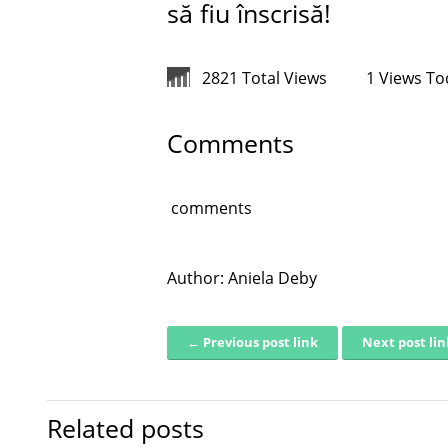
să fiu înscrisă!
2821 Total Views
1 Views To
Comments
comments
Author:
Aniela Deby
← Previous post link
Next post li
Post navigation
Related posts