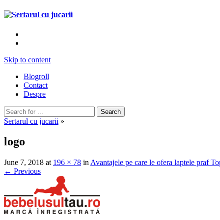
Skip to content
Blogroll
Contact
Despre
Sertarul cu jucarii
»
logo
June 7, 2018
at
196 × 78
in
Avantajele pe care le ofera laptele praf To
← Previous