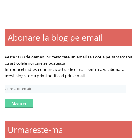
Abonare la blog pe email
Blogroll
Contact
Despre
Peste 1000 de oameni primesc cate un email sau doua pe saptamana
cu articolele noi care se posteaza!
Introduceti adresa dumneavostra de e-mail pentru a va abona la
acest blog si de a primi notificari prin e-mail.
A
d
r
e
s
a
d
Urmareste-ma
e
e