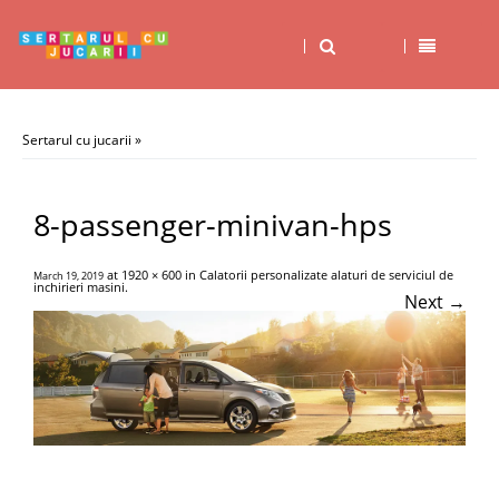
Sertarul cu jucarii
»
8-passenger-minivan-hps
at
1920 × 600
in
Calatorii personalizate alaturi de serviciul de
March 19, 2019
inchirieri masini
.
Next →