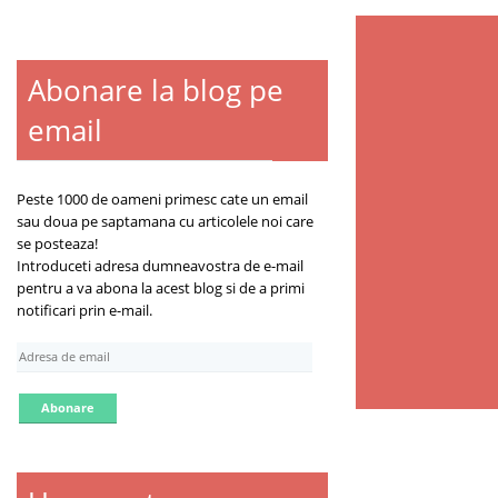
Abonare la blog pe
email
Peste 1000 de oameni primesc cate un email
sau doua pe saptamana cu articolele noi care
se posteaza!
Introduceti adresa dumneavostra de e-mail
pentru a va abona la acest blog si de a primi
notificari prin e-mail.
A
d
r
e
s
a
d