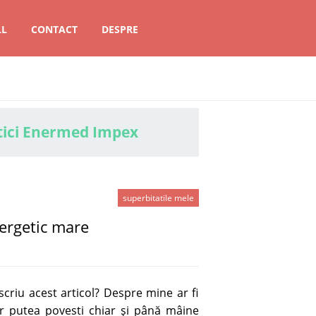
LL
CONTACT
DESPRE
tici Enermed Impex
superbitatile mele
ergetic mare
criu acest articol? Despre mine ar fi
r putea povesti chiar şi până mâine