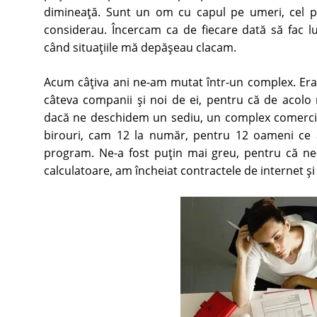
dimineaţă. Sunt un om cu capul pe umeri, cel p
considerau. Încercam ca de fiecare dată să fac l
când situaţiile mă depăşeau clacam.
Acum câţiva ani ne-am mutat într-un complex. Er
câteva companii şi noi de ei, pentru că de acolo 
dacă ne deschidem un sediu, un complex comercia
birouri, cam 12 la număr, pentru 12 oameni ce a
program. Ne-a fost puţin mai greu, pentru că ne
calculatoare, am încheiat contractele de internet şi t