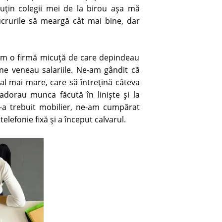
uţin colegii mei de la birou aşa mă
ucrurile să meargă cât mai bine, dar
am o firmă micuţă de care depindeau
ne veneau salariile. Ne-am gândit că
l mai mare, care să întreţină câteva
dorau munca făcută în linişte şi la
-a trebuit mobilier, ne-am cumpărat
elefonie fixă şi a început calvarul.