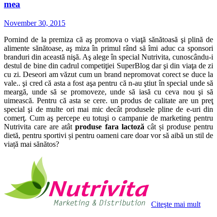
mea
November 30, 2015
Pornind de la premiza că aş promova o viaţă sănătoasă şi plină de
alimente sănătoase, aş miza în primul rând să îmi aduc ca sponsori
branduri din această nişă. Aş alege în special Nutrivita, cunoscându-i
destul de bine din cadrul competiţiei SuperBlog dar şi din viaţa de zi
cu zi. Deseori am văzut cum un brand nepromovat corect se duce la
vale.. şi cred că asta a fost aşa pentru că n-au ştiut în special unde să
meargă, unde să se promoveze, unde să iasă cu ceva nou şi să
uimească. Pentru că asta se cere. un produs de calitate are un preţ
special şi de multe ori mai mic decât produsele pline de e-uri din
comerţ. Cum aş percepe eu totuşi o campanie de marketing pentru
Nutrivita care are atât
produse fara lactoză
cât și produse pentru
dietă, pentru sportivi și pentru oameni care doar vor să aibă un stil de
viață mai sănătos?
Citeşte mai mult