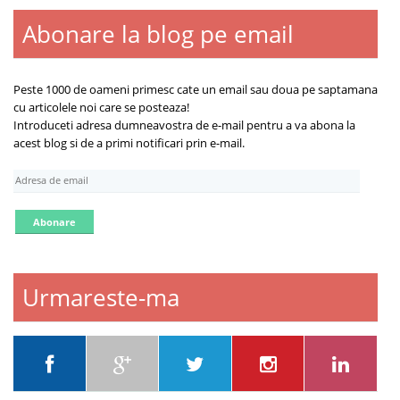
Abonare la blog pe email
Blogroll
Contact
Despre
Peste 1000 de oameni primesc cate un email sau doua pe saptamana
cu articolele noi care se posteaza!
Introduceti adresa dumneavostra de e-mail pentru a va abona la
acest blog si de a primi notificari prin e-mail.
A
d
r
e
s
a
d
Urmareste-ma
e
e
m
a
i
l