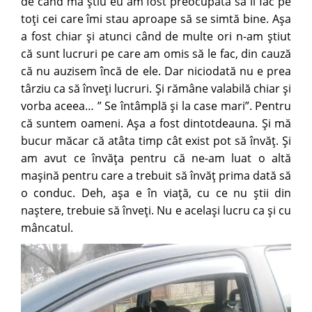
de când mă ştiu eu am fost preocupată să îi fac pe
toţi cei care îmi stau aproape să se simtă bine. Aşa
a fost chiar şi atunci când de multe ori n-am ştiut
că sunt lucruri pe care am omis să le fac, din cauză
că nu auzisem încă de ele. Dar niciodată nu e prea
târziu ca să înveţi lucruri. Şi rămâne valabilă chiar şi
vorba aceea… ” Se întâmplă şi la case mari”. Pentru
că suntem oameni. Aşa a fost dintotdeauna. Şi mă
bucur măcar că atâta timp cât exist pot să învăţ. Şi
am avut ce învăţa pentru că ne-am luat o altă
maşină pentru care a trebuit să învăţ prima dată să
o conduc. Deh, aşa e în viaţă, cu ce nu ştii din
naştere, trebuie să înveţi. Nu e acelaşi lucru ca şi cu
mâncatul.