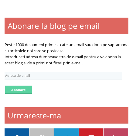
Abonare la blog pe email
Blogroll
Contact
Despre
Peste 1000 de oameni primesc cate un email sau doua pe saptamana
cu articolele noi care se posteaza!
Introduceti adresa dumneavostra de e-mail pentru a va abona la
acest blog si de a primi notificari prin e-mail.
A
d
r
e
s
a
d
Urmareste-ma
e
e
m
a