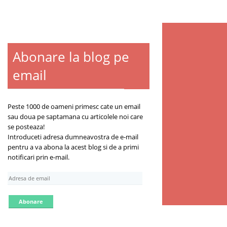
Abonare la blog pe
email
Peste 1000 de oameni primesc cate un email
sau doua pe saptamana cu articolele noi care
se posteaza!
Introduceti adresa dumneavostra de e-mail
pentru a va abona la acest blog si de a primi
notificari prin e-mail.
A
d
r
e
s