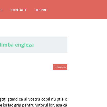
LL
CONTACT
DESPRE
 limba engleza
Corason
ştiţi ştiind că al vostru copil nu ştie o
îşi fac griji pentru viitorul lor, aşa că