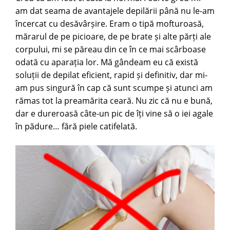
am dat seama de avantajele depilării până nu le-am
încercat cu desăvârșire. Eram o tipă mofturoasă,
mărarul de pe picioare, de pe brate și alte părți ale
corpului, mi se păreau din ce în ce mai scârboase
odată cu aparația lor. Mă gândeam eu că există
soluții de depilat eficient, rapid și definitiv, dar mi-
am pus singură în cap că sunt scumpe și atunci am
rămas tot la preamărita ceară. Nu zic că nu e bună,
dar e dureroasă câte-un pic de îți vine să o iei agale
în pădure… fără piele catifelată.