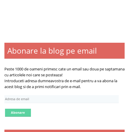
Abonare la blog pe email
Blogroll
Contact
Despre
Peste 1000 de oameni primesc cate un email sau doua pe saptamana
cu articolele noi care se posteaza!
Introduceti adresa dumneavostra de e-mail pentru a va abona la
acest blog si de a primi notificari prin e-mail.
A
d
r
e
s
a