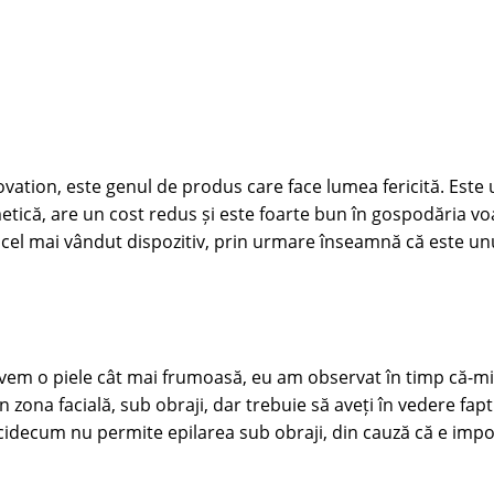
vation, este genul de produs care face lumea fericită. Este
tică, are un cost redus și este foarte bun în gospodăria vo
 cel mai vândut dispozitiv, prin urmare înseamnă că este un
vem o piele cât mai frumoasă, eu am observat în timp că-mi
în zona facială, sub obraji, dar trebuie să aveți în vedere fapt
icidecum nu permite epilarea sub obraji, din cauză că e impos