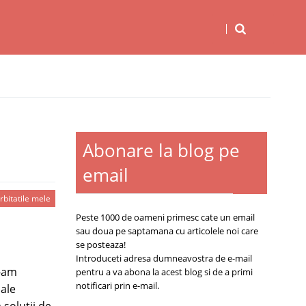
Abonare la blog pe
email
rbitatile mele
Peste 1000 de oameni primesc cate un email
sau doua pe saptamana cu articolele noi care
se posteaza!
Introduceti adresa dumneavostra de e-mail
e-am
pentru a va abona la acest blog si de a primi
notificari prin e-mail.
 ale