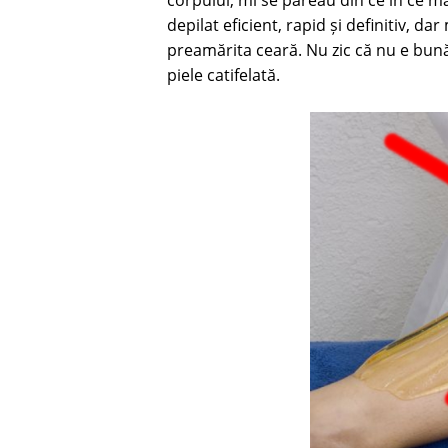
corpului, mi se păreau din ce în ce m
depilat eficient, rapid și definitiv, 
preamărita ceară. Nu zic că nu e bună,
piele catifelată.