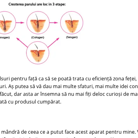
uri pentru față ca să se poată trata cu eficiență zona feței, 
i. Aș putea să vă dau mai multe sfaturi, mai multe idei con
ăcut, dar asta ar însemna să nu mai fiți deloc curioși de m
odată cu produsul cumpărat.
t mândră de ceea ce a putut face acest aparat pentru mine. V