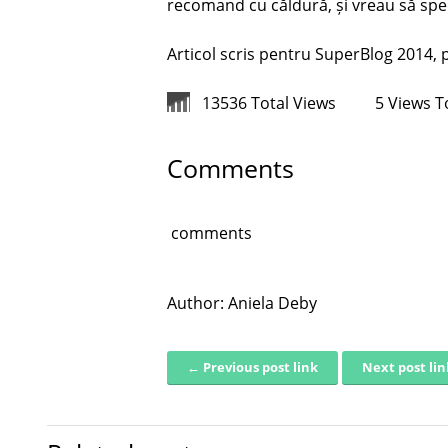
recomand cu căldură, și vreau să spec
Articol scris pentru SuperBlog 2014, 
13536 Total Views
5 Views 
Comments
comments
Author:
Aniela Deby
← Previous post link
Next post li
Post navigation