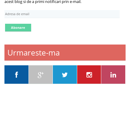
acest blog si de a primi notificari prin e-mail.
A
d
r
e
s
a
d
Urmareste-ma
e
e
m
a
i
l
Despre ce scriu