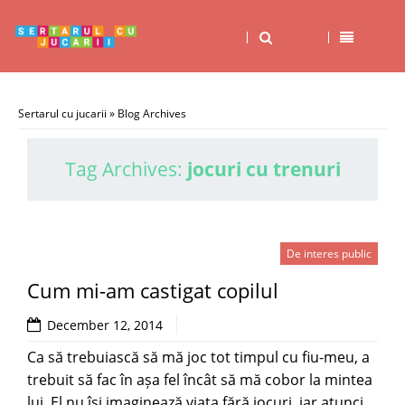
Sertarul cu jucarii
» Blog Archives
Tag Archives:
jocuri cu trenuri
De interes public
Cum mi-am castigat copilul
December 12, 2014
Ca să trebuiască să mă joc tot timpul cu fiu-meu, a
trebuit să fac în așa fel încât să mă cobor la mintea
lui. El nu își imaginează viața fără jocuri, iar atunci