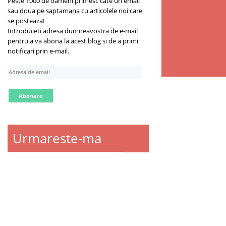
Peste 1000 de oameni primesc cate un email
sau doua pe saptamana cu articolele noi care
se posteaza!
Introduceti adresa dumneavostra de e-mail
pentru a va abona la acest blog si de a primi
notificari prin e-mail.
A
d
r
e
s
a
d
Urmareste-ma
e
e
m
a
i
l
Despre ce scriu