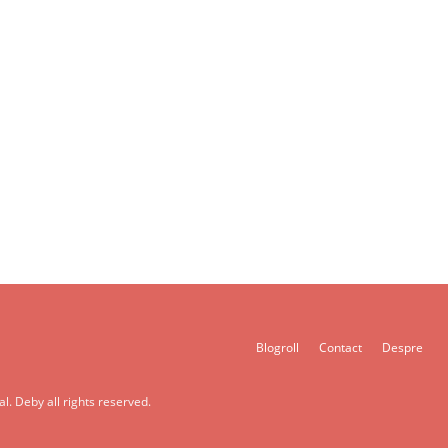
Blogroll
Contact
Despre
l. Deby all rights reserved.