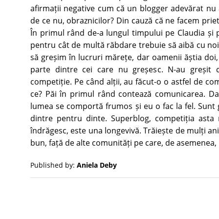
afirmații negative cum că un blogger adevărat nu a
de ce nu, obraznicilor? Din cauză că ne facem priete
În primul rând de-a lungul timpului pe Claudia și p
pentru cât de multă răbdare trebuie să aibă cu noi
să greșim în lucruri mărețe, dar oamenii ăștia doi
parte dintre cei care nu greșesc. N-au greșit
competiție. Pe când alții, au făcut-o o astfel de co
ce? Păi în primul rând contează comunicarea. Da
lumea se comportă frumos și eu o fac la fel. Sunt
dintre pentru dinte. Superblog, competiția asta 
îndrăgesc, este una longevivă. Trăiește de mulți ani 
bun, față de alte comunități pe care, de asemenea, le
Published by:
Aniela Deby