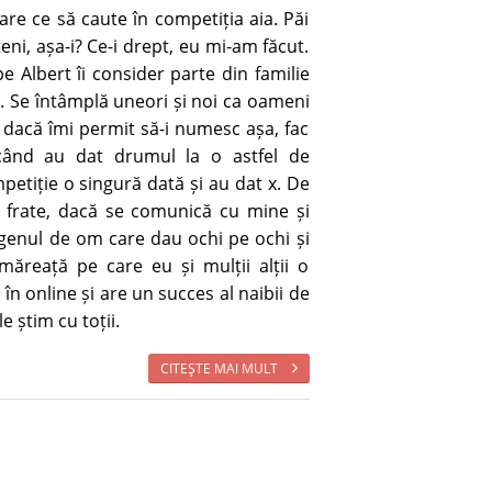
re ce să caute în competiția aia. Păi
ni, așa-i? Ce-i drept, eu mi-am făcut.
e Albert îi consider parte din familie
. Se întâmplă uneori și noi ca oameni
, dacă îmi permit să-i numesc așa, fac
 când au dat drumul la o astfel de
mpetiție o singură dată și au dat x. De
 frate, dacă se comunică cu mine și
 genul de om care dau ochi pe ochi și
măreață pe care eu și mulții alții o
în online și are un succes al naibii de
 știm cu toții.
CITEŞTE MAI MULT