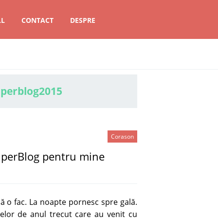
LL
CONTACT
DESPRE
uperblog2015
Corason
uperBlog pentru mine
 o fac. La noapte pornesc spre gală.
elor de anul trecut care au venit cu