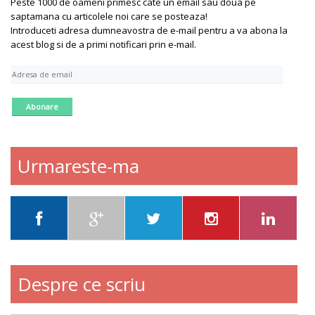
Peste 1000 de oameni primesc cate un email sau doua pe
saptamana cu articolele noi care se posteaza!
Introduceti adresa dumneavostra de e-mail pentru a va abona la
acest blog si de a primi notificari prin e-mail.
A
d
r
e
s
a
d
Urmareste-ma
e
e
m
a
i
l
Despre ce scriu