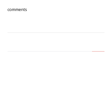
comments
Lasa un comentariu