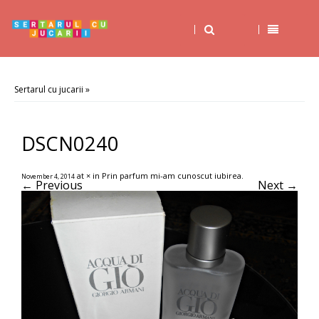
Sertarul cu jucarii
»
DSCN0240
at
×
in
Prin parfum mi-am cunoscut iubirea
.
November 4, 2014
← Previous
Next →