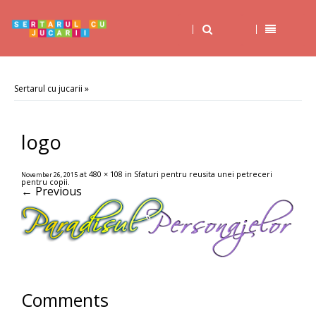
Sertarul cu jucarii
»
logo
at
480 × 108
in
Sfaturi pentru reusita unei petreceri
November 26, 2015
pentru copii
.
← Previous
Comments