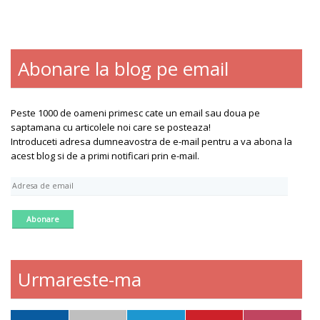
Abonare la blog pe email
Blogroll
Contact
Despre
Peste 1000 de oameni primesc cate un email sau doua pe
saptamana cu articolele noi care se posteaza!
Introduceti adresa dumneavostra de e-mail pentru a va abona la
acest blog si de a primi notificari prin e-mail.
A
d
r
e
s
a
d
Urmareste-ma
e
e
m