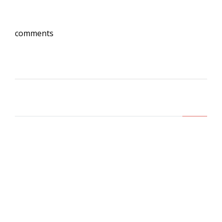
comments
Lasa un comentariu