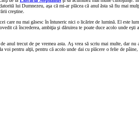
cărţi de la
Librăria Stephanus
şi să acumulez mai multe cunoştinţe. Îmi
atorită lui Dumnezeu, aşa că mi-ar plăcea că anul ăsta să fiu mai mulţ
ării creştine.
cei care nu mai găsesc în întuneric nici o licărire de lumină. El este lu
ovedit că încrederea, ambiţia şi dăruirea te poate duce acolo unde eşti 
de anul trecut de pe vremea asta. Aş vrea să scriu mai multe, dar nu aş 
aţi la voi pentru alţii, pentru că acolo unde dai cu plăcere o felie de pâin