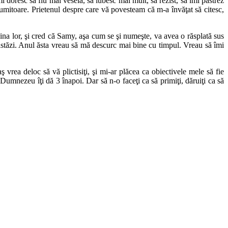
 doresc să fiu mai veselă, să iubesc mai mult, să rezist, să îmi păstrez
umitoare. Prietenul despre care vă povesteam că m-a învăţat să citesc,
mina lor, şi cred că Samy, aşa cum se şi numeşte, va avea o răsplată sus
astăzi. Anul ăsta vreau să mă descurc mai bine cu timpul. Vreau să îmi
vrea deloc să vă plictisiţi, şi mi-ar plăcea ca obiectivele mele să fie
e, Dumnezeu îţi dă 3 înapoi. Dar să n-o faceţi ca să primiţi, dăruiţi ca să