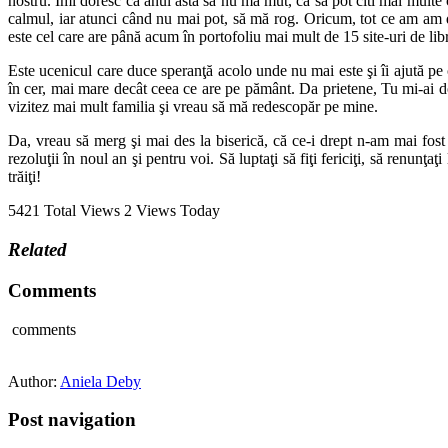
nostru. Îmi doresc ca anul ăsta să nu mă mut, ca să pot citi mai multe 
calmul, iar atunci când nu mai pot, să mă rog. Oricum, tot ce am am d
este cel care are până acum în portofoliu mai mult de 15 site-uri de libr
Este ucenicul care duce speranţă acolo unde nu mai este şi îi ajută pe 
în cer, mai mare decât ceea ce are pe pământ. Da prietene, Tu mi-ai d
vizitez mai mult familia şi vreau să mă redescopăr pe mine.
Da, vreau să merg şi mai des la biserică, că ce-i drept n-am mai fost 
rezoluţii în noul an şi pentru voi. Să luptaţi să fiţi fericiţi, să renunţ
trăiţi!
5421 Total Views
2 Views Today
Related
Comments
comments
Author:
Aniela Deby
Post navigation