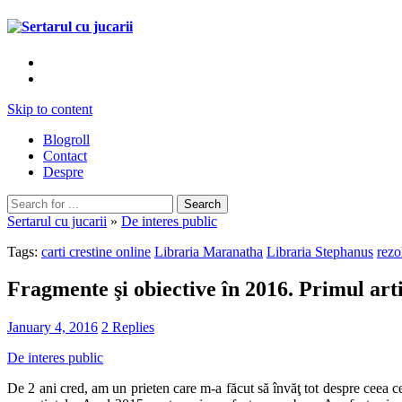
Skip to content
Blogroll
Contact
Despre
Sertarul cu jucarii
»
De interes public
Tags:
carti crestine online
Libraria Maranatha
Libraria Stephanus
rezo
Fragmente şi obiective în 2016. Primul arti
January 4, 2016
2 Replies
De interes public
De 2 ani cred, am un prieten care m-a făcut să învăţ tot despre ceea c