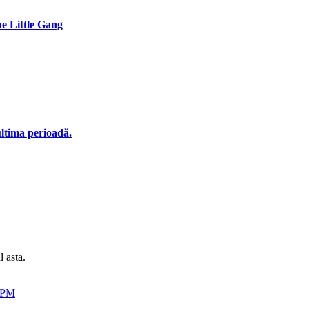
The Little Gang
ultima perioadă.
l asta.
9 PM