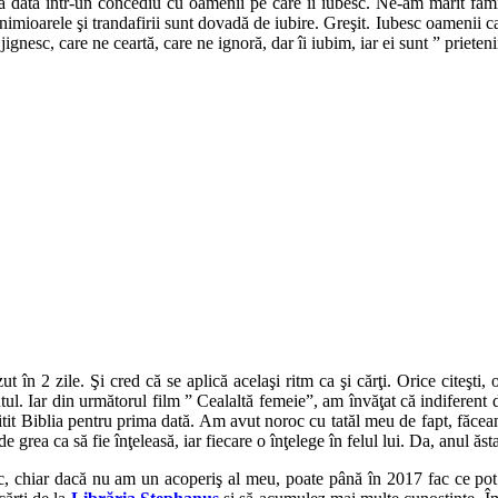
 dată într-un concediu cu oamenii pe care îi iubesc. Ne-am mărit fami
imioarele şi trandafirii sunt dovadă de iubire. Greşit. Iubesc oamenii care
nesc, care ne ceartă, care ne ignoră, dar îi iubim, iar ei sunt ” prietenii
n 2 zile. Şi cred că se aplică acelaşi ritm ca şi cărţi. Orice citeşti, o
mantul. Iar din următorul film ” Cealaltă femeie”, am învăţat că indiferen
am citit Biblia pentru prima dată. Am avut noroc cu tatăl meu de fapt, fă
de grea ca să fie înţeleasă, iar fiecare o înţelege în felul lui. Da, anul ăs
, chiar dacă nu am un acoperiş al meu, poate până în 2017 fac ce pot ş