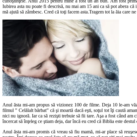
cunoştinţele. Anul 2015 pentru mine a fost un an bun. Am fost prima
Iubirea asta nu poate fi descrisă, nu mai am 15 ani ca să pot abera că in
mă ajută să zâmbesc. Cred că toţi facem asta.Tragem tot la ăia care ne jig
Anul ăsta mi-am propus să vizionez 100 de filme. Deja 10 le-am văzut î
filmul ” Celălalt bărbat” că şi moartă dacă eşti, soţul tot îţi caută a
nici nu ignoră. Iar ca să rezişti trebuie să fii tare. Aşa a fost când 
încercat să înţeleg ce ştiam deja, dar încă eu cred că Biblia este destul 
Anul ăsta mi-am promis că vreau să fiu mamă, mi-ar place să reuşesc