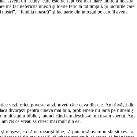
lia. Avem un Teddy, care este de fapt cea mai mare iubire a noastră.
 mă fac nefericită uneori şi foarte fericită tot timpul. Şi lucrurile care
 noştri”, ” familia noastră” şi fac parte din întregul pe care îl avem.
rice vezi, orice poveste auzi, înveţi câte ceva din ele. Am învăţat din
t dacă divorţezi pentru cineva mai bun, problemele nu iartă pe nimeni şi
ceam mult studiu biblic şi atunci când am deschis-o, nu m-am speriat. Am
ta am zis că vreau să citesc mai mult din ea.
i reuşesc, ca să ne meargă bine, să putem să avem în sfârşit ceva al