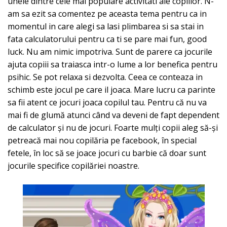
unele dintre cele mai populare activitati ale copiilor. N-
am sa ezit sa comentez pe aceasta tema pentru ca in
momentul in care alegi sa lasi plimbarea si sa stai in
fata calculatorului pentru ca ti se pare mai fun, good
luck. Nu am nimic impotriva. Sunt de parere ca jocurile
ajuta copiii sa traiasca intr-o lume a lor benefica pentru
psihic. Se pot relaxa si dezvolta. Ceea ce conteaza in
schimb este jocul pe care il joaca. Mare lucru ca parinte
sa fii atent ce jocuri joaca copilul tau. Pentru că nu va
mai fi de glumă atunci când va deveni de fapt dependent
de calculator și nu de jocuri. Foarte mulți copii aleg să-și
petreacă mai nou copilăria pe facebook, în special
fetele, în loc să se joace jocuri cu barbie că doar sunt
jocurile specifice copilăriei noastre.