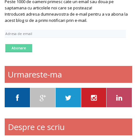
Peste 1000 de oameni primesc cate un email sau doua pe
saptamana cu articolele noi care se posteaza!
Introduceti adresa dumneavostra de e-mail pentru a va abona la
acest blog si de a primi notificari prin e-mail.
A
d
r
e
s
a
d
Urmareste-ma
e
e
m
a
i
l
Despre ce scriu