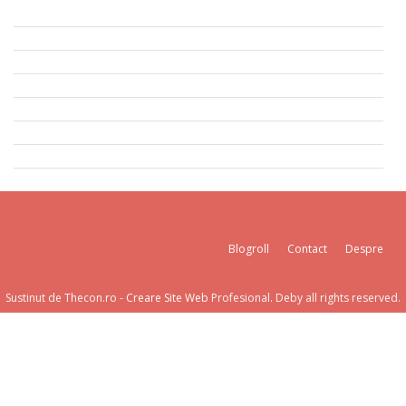
Blogroll
Contact
Despre
Sustinut de Thecon.ro -
Creare Site Web
Profesional. Deby all rights reserved.