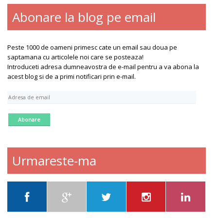
Abonare la blog pe email
Peste 1000 de oameni primesc cate un email sau doua pe
saptamana cu articolele noi care se posteaza!
Introduceti adresa dumneavostra de e-mail pentru a va abona la
acest blog si de a primi notificari prin e-mail.
A
d
r
e
s
a
d
Urmareste-ma
e
e
m
a
i
l