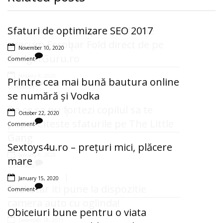
Previou
Next
Sfaturi de optimizare SEO 2017
Afla noile stiri despre telefoane
precum Escobar Fold direct de pe
November 10, 2020
GadgetGuru.ro
Comment
January 8, 2020
Printre cea mai bună bautura online
Comment
se numără și Vodka
De ce sa nu fortezi copilul sa te
October 22, 2020
pupe! Citeste sfaturile pe The Little
Comment
Gang
Sextoys4u.ro – prețuri mici, plăcere
January 8, 2020
mare
Comment
January 15, 2020
Techstar iti pune la dispozitie
Comment
camera auto cu oglinda!
Obiceiuri bune pentru o viata
December 18, 2019