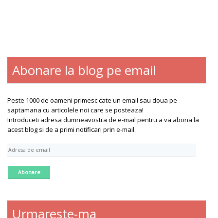
Abonare la blog pe email
Blogroll
Contact
Despre
Peste 1000 de oameni primesc cate un email sau doua pe
saptamana cu articolele noi care se posteaza!
Introduceti adresa dumneavostra de e-mail pentru a va abona la
acest blog si de a primi notificari prin e-mail.
A
d
r
e
s
a
d
Urmareste-ma
e