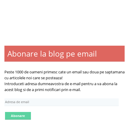
Abonare la blog pe email
Blogroll
Contact
Despre
Peste 1000 de oameni primesc cate un email sau doua pe saptamana
cu articolele noi care se posteaza!
Introduceti adresa dumneavostra de e-mail pentru a va abona la
acest blog si de a primi notificari prin e-mail.
A
d
r
e
s
a