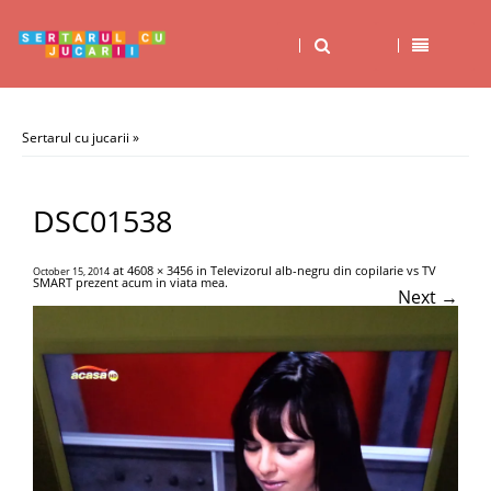
Sertarul cu jucarii
»
DSC01538
at
4608 × 3456
in
Televizorul alb-negru din copilarie vs TV
October 15, 2014
SMART prezent acum in viata mea
.
Next →