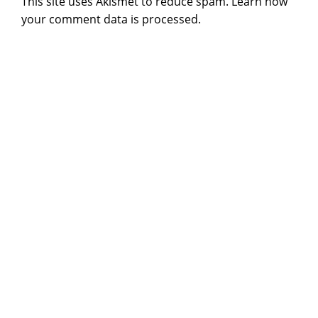
This site uses Akismet to reduce spam.
Learn how
your comment data is processed
.