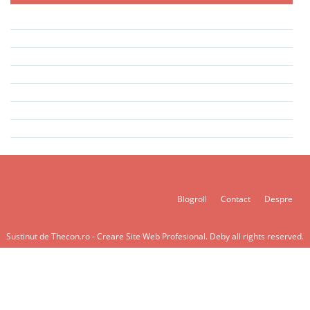
Blogroll
Contact
Despre
Sustinut de Thecon.ro -
Creare Site Web
Profesional. Deby all rights reserved.