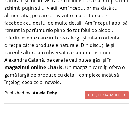
naturale și mi-am zis că ar fi o idee bună să încep să îmi
schimb puțin stilul vieții. Am început prima dată cu
alimentația, pe care ați văzut-o majoritatea pe
facebook cu destul de multe detalii. Am început apoi să
renunț la parfumurile pline de tot felul de alcool,
diferite esențe care îmi crea alergii și mi-am orientat
direcția către produsele naturale. Din discuțiile și
părerile altora am observat că săpunurile d-nei
Alexandra Catană, pe care le veți putea găsi și în
magazinul online Charis.
Un magazin care îți oferă o
gamă largă de produse cu detalii complexe încât să
înțelegi ceea ce ai nevoie.
Published by:
Aniela Deby
CITEŞTE MAI MULT