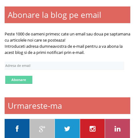
Abonare la blog pe email
Peste 1000 de oameni primesc cate un email sau doua pe saptamana
cu articolele noi care se posteaza!
Introduceti adresa dumneavostra de e-mail pentru a va abona la
acest blog si de a primi notificari prin e-mail.
A
d
r
e
s
a
d
Urmareste-ma
e
e
m
a
i