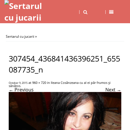
Sertarul cu jucarii
»
307454_436841436396251_655
087735_n
at
960 × 720
in
Ileana Cosânzeana cu al ei păr frumos şi
October 9, 2015
sănătos
.
← Previous
Next →