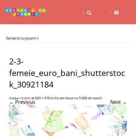
Sertarul cu jucarii
»
2-3-
femeie_euro_bani_shutterstoc
k_30921184
at
603 × 518
in
Ce-am facut cu 5.000 de euro?
.
October 19, 2015
← Previous
Next →