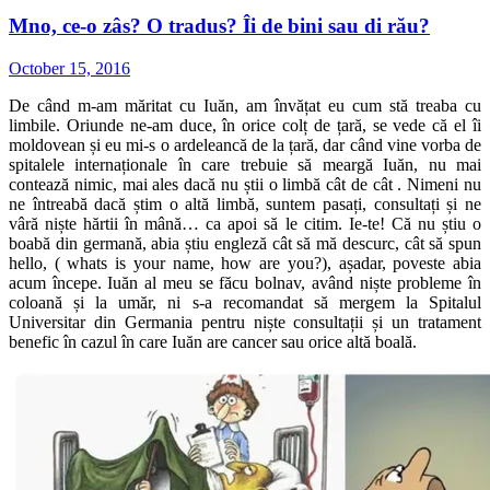
Mno, ce-o zâs? O tradus? Îi de bini sau di rău?
October 15, 2016
De când m-am măritat cu Iuăn, am învățat eu cum stă treaba cu
limbile. Oriunde ne-am duce, în orice colț de țară, se vede că el îi
moldovean și eu mi-s o ardeleancă de la țară, dar când vine vorba de
spitalele internaționale în care trebuie să meargă Iuăn, nu mai
contează nimic, mai ales dacă nu știi o limbă cât de cât . Nimeni nu
ne întreabă dacă știm o altă limbă, suntem pasați, consultați și ne
vâră niște hărtii în mână… ca apoi să le citim. Ie-te! Că nu știu o
boabă din germană, abia știu engleză cât să mă descurc, cât să spun
hello, ( whats is your name, how are you?), așadar, poveste abia
acum începe. Iuăn al meu se făcu bolnav, având niște probleme în
coloană și la umăr, ni s-a recomandat să mergem la Spitalul
Universitar din Germania pentru niște consultații și un tratament
benefic în cazul în care Iuăn are cancer sau orice altă boală.