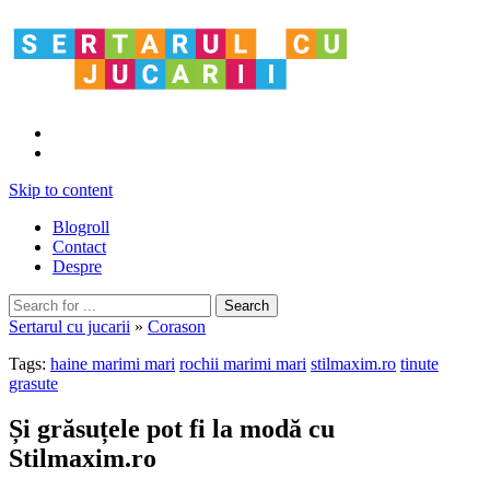
Skip to content
Blogroll
Contact
Despre
Sertarul cu jucarii
»
Corason
Tags:
haine marimi mari
rochii marimi mari
stilmaxim.ro
tinute
grasute
Și grăsuțele pot fi la modă cu
Stilmaxim.ro