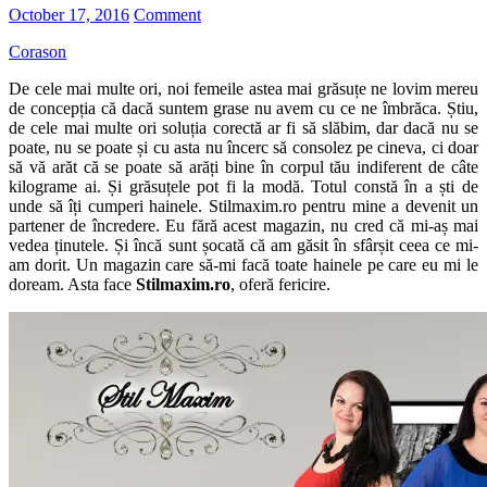
October 17, 2016
Comment
Corason
De cele mai multe ori, noi femeile astea mai grăsuțe ne lovim mereu
de concepția că dacă suntem grase nu avem cu ce ne îmbrăca. Știu,
de cele mai multe ori soluția corectă ar fi să slăbim, dar dacă nu se
poate, nu se poate și cu asta nu încerc să consolez pe cineva, ci doar
să vă arăt că se poate să arăți bine în corpul tău indiferent de câte
kilograme ai. Și grăsuțele pot fi la modă. Totul constă în a ști de
unde să îți cumperi hainele. Stilmaxim.ro pentru mine a devenit un
partener de încredere. Eu fără acest magazin, nu cred că mi-aș mai
vedea ținutele. Și încă sunt șocată că am găsit în sfârșit ceea ce mi-
am dorit. Un magazin care să-mi facă toate hainele pe care eu mi le
doream. Asta face
Stilmaxim.ro
, oferă fericire.