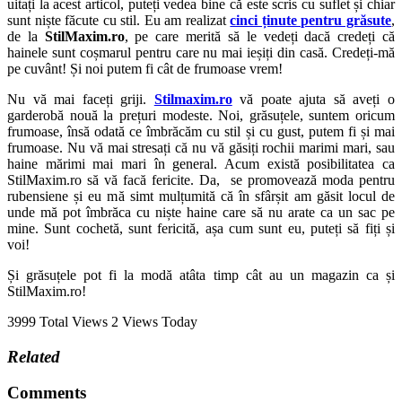
uitați la acest articol, puteți vedea bine că este scris cu suflet și chiar
sunt niște făcute cu stil. Eu am realizat
cinci ținute pentru grăsute
,
de la
StilMaxim.ro
, pe care merită să le vedeți dacă credeți că
hainele sunt coșmarul pentru care nu mai ieșiți din casă. Credeți-mă
pe cuvânt! Și noi putem fi cât de frumoase vrem!
Nu vă mai faceți griji.
Stilmaxim.ro
vă poate ajuta să aveți o
garderobă nouă la prețuri modeste. Noi, grăsuțele, suntem oricum
frumoase, însă odată ce îmbrăcăm cu stil și cu gust, putem fi și mai
frumoase. Nu vă mai stresați că nu vă găsiți rochii marimi mari, sau
haine mărimi mai mari în general. Acum există posibilitatea ca
StilMaxim.ro să vă facă fericite. Da, se promovează moda pentru
rubensiene și eu mă simt mulțumită că în sfârșit am găsit locul de
unde mă pot îmbrăca cu niște haine care să nu arate ca un sac pe
mine. Sunt cochetă, sunt fericită, așa cum sunt eu, puteți să fiți și
voi!
Și grăsuțele pot fi la modă atâta timp cât au un magazin ca și
StilMaxim.ro!
3999 Total Views
2 Views Today
Related
Comments