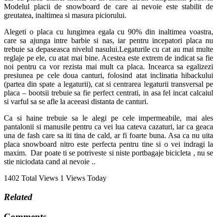
Modelul placii de snowboard de care ai nevoie este stabilit de
greutatea, inaltimea si masura piciorului.
Alegeti o placa cu lungimea egala cu 90% din inaltimea voastra,
care sa ajunga intre barbie si nas, iar pentru incepatori placa nu
trebuie sa depaseasca nivelul nasului.Legaturile cu cat au mai multe
reglaje pe ele, cu atat mai bine. Acestea este extrem de indicat sa fie
noi pentru ca vor rezista mai mult ca placa. Incearca sa egalizezi
presiunea pe cele doua canturi, folosind atat inclinatia hi­back­ului
(partea din spate a legaturii), cat si centrarea legaturii transversal pe
placa – boots­ii trebuie sa fie perfect centrati, in asa fel incat calcaiul
si varful sa se afle la aceeasi distanta de canturi.
Ca si haine trebuie sa le alegi pe cele impermeabile, mai ales
pantalonii si manusile pentru ca vei lua cateva cazaturi, iar ca geaca
una de fash care sa iti tina de cald, ar fi foarte buna. Asa ca nu uita
placa snowboard nitro este perfecta pentru tine si o vei indragi la
maxim. Dar poate ti se potriveste si niste portbagaje bicicleta , nu se
stie niciodata cand ai nevoie ..
1402 Total Views
1 Views Today
Related
Comments