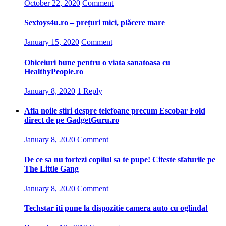
October 22, 2020
Comment
Sextoys4u.ro – prețuri mici, plăcere mare
January 15, 2020
Comment
Obiceiuri bune pentru o viata sanatoasa cu
HealthyPeople.ro
January 8, 2020
1 Reply
Afla noile stiri despre telefoane precum Escobar Fold
direct de pe GadgetGuru.ro
January 8, 2020
Comment
De ce sa nu fortezi copilul sa te pupe! Citeste sfaturile pe
The Little Gang
January 8, 2020
Comment
Techstar iti pune la dispozitie camera auto cu oglinda!