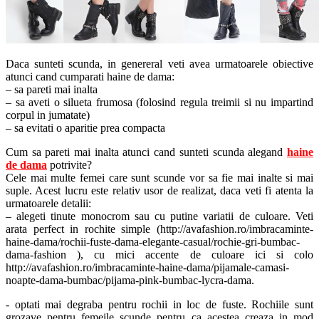
Daca sunteti scunda, in genereral veti avea urmatoarele obiective
atunci cand cumparati haine de dama:
– sa pareti mai inalta
– sa aveti o silueta frumosa (folosind regula treimii si nu impartind
corpul in jumatate)
– sa evitati o aparitie prea compacta
Cum sa pareti mai inalta atunci cand sunteti scunda alegand
haine
de dama
potrivite?
Cele mai multe femei care sunt scunde vor sa fie mai inalte si mai
suple. Acest lucru este relativ usor de realizat, daca veti fi atenta la
urmatoarele detalii:
– alegeti tinute monocrom sau cu putine variatii de culoare. Veti
arata perfect in rochite simple (http://avafashion.ro/imbracaminte-
haine-dama/rochii-fuste-dama-elegante-casual/rochie-gri-bumbac-
dama-fashion ), cu mici accente de culoare ici si colo
http://avafashion.ro/imbracaminte-haine-dama/pijamale-camasi-
noapte-dama-bumbac/pijama-pink-bumbac-lycra-dama.
- optati mai degraba pentru rochii in loc de fuste. Rochiile sunt
grozave pentru femeile scunde pentru ca acestea creaza in mod