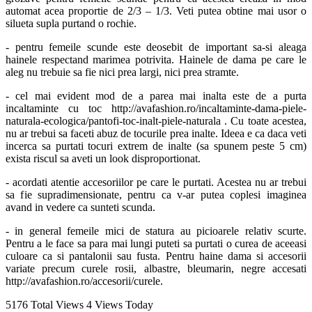
automat acea proportie de 2/3 – 1/3. Veti putea obtine mai usor o
silueta supla purtand o rochie.
- pentru femeile scunde este deosebit de important sa-si aleaga
hainele respectand marimea potrivita. Hainele de dama pe care le
aleg nu trebuie sa fie nici prea largi, nici prea stramte.
- cel mai evident mod de a parea mai inalta este de a purta
incaltaminte cu toc http://avafashion.ro/incaltaminte-dama-piele-
naturala-ecologica/pantofi-toc-inalt-piele-naturala . Cu toate acestea,
nu ar trebui sa faceti abuz de tocurile prea inalte. Ideea e ca daca veti
incerca sa purtati tocuri extrem de inalte (sa spunem peste 5 cm)
exista riscul sa aveti un look disproportionat.
- acordati atentie accesoriilor pe care le purtati. Acestea nu ar trebui
sa fie supradimensionate, pentru ca v-ar putea coplesi imaginea
avand in vedere ca sunteti scunda.
- in general femeile mici de statura au picioarele relativ scurte.
Pentru a le face sa para mai lungi puteti sa purtati o curea de aceeasi
culoare ca si pantalonii sau fusta. Pentru haine dama si accesorii
variate precum curele rosii, albastre, bleumarin, negre accesati
http://avafashion.ro/accesorii/curele.
5176 Total Views
4 Views Today