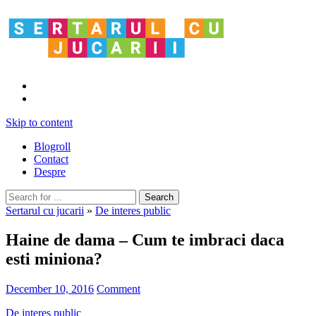
Skip to content
Blogroll
Contact
Despre
Sertarul cu jucarii
»
De interes public
Haine de dama – Cum te imbraci daca
esti miniona?
December 10, 2016
Comment
De interes public