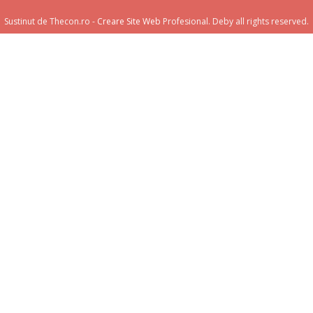
Sustinut de Thecon.ro -
Creare Site Web
Profesional. Deby all rights reserved.