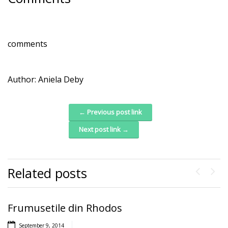
comments
Author:
Aniela Deby
← Previous post link
Post navigation
Next post link →
Related posts
Previou
Next
Frumusetile din Rhodos
Tu ce computer ai?
September 9, 2014
September 1, 2014